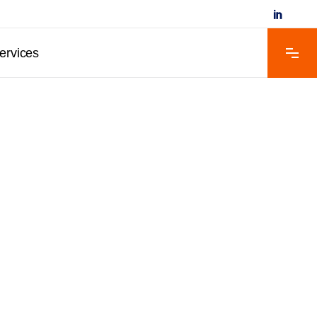
ervices
N GLOBAL
ONSULTING